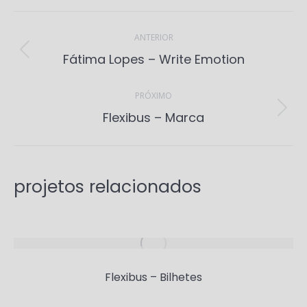
Project
navigation
ANTERIOR
Previous
Fátima Lopes – Write Emotion
project:
PRÓXIMO
Next
Flexibus – Marca
project:
projetos relacionados
Flexibus – Bilhetes