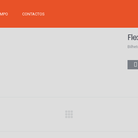
EMPO
CONTACTOS
Fle
Bilhe
Next
project: