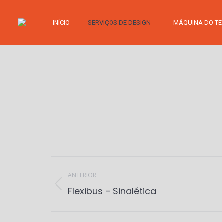
INÍCIO
SERVIÇOS DE DESIGN
MÁQUINA DO T
Project
navigation
ANTERIOR
Previous
Flexibus – Sinalética
project: