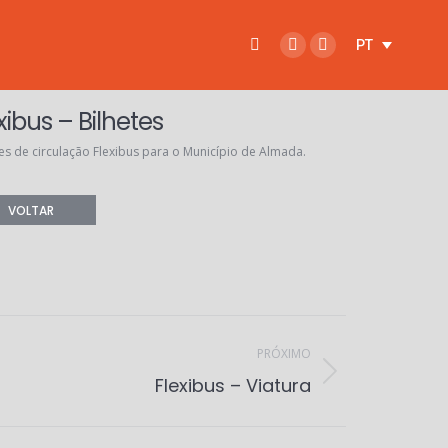
Pesquisar:
PT
Facebook
Instagram
page
page
opens
opens
xibus – Bilhetes
in
in
tes de circulação Flexibus para o Município de Almada.
new
new
window
window
VOLTAR
PRÓXIMO
Flexibus – Viatura