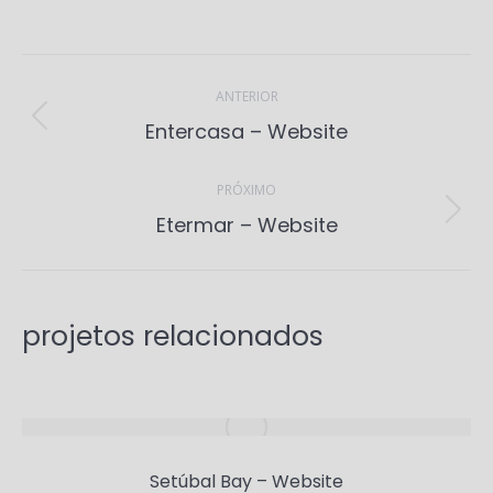
Project
navigation
ANTERIOR
Previous
Entercasa – Website
project:
PRÓXIMO
Next
Etermar – Website
project:
projetos relacionados
Setúbal Bay – Website