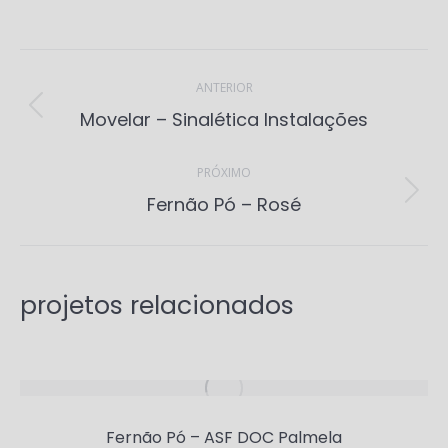
Project
navigation
ANTERIOR
Previous
Movelar – Sinalética Instalações
project:
PRÓXIMO
Next
Fernão Pó – Rosé
project:
projetos relacionados
Fernão Pó – ASF DOC Palmela