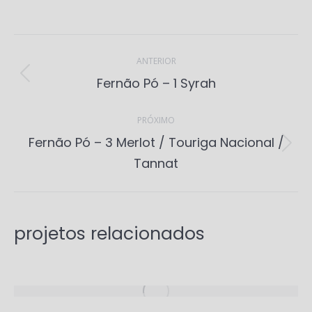
Project
navigation
ANTERIOR
Previous
Fernão Pó – 1 Syrah
project:
PRÓXIMO
Fernão Pó – 3 Merlot / Touriga Nacional /
Next
Tannat
project:
projetos relacionados